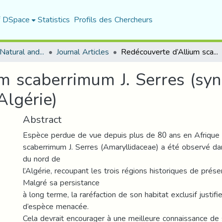
f DSpace
Statistics
Profils des Chercheurs
Department of Natural and Life Sciences
Journal Articles
Redécouverte d’Allium scaberrimum J. Serres (syn. A. pardoi Loscos) en Afrique du Nord (Algérie)
m scaberrimum J. Serres (syn
Algérie)
Abstract
Espèce perdue de vue depuis plus de 80 ans en Afrique 
scaberrimum J. Serres (Amaryllidaceae) a été observé dan
du nord de
l’Algérie, recoupant les trois régions historiques de prés
Malgré sa persistance
à long terme, la raréfaction de son habitat exclusif justifi
d’espèce menacée.
Cela devrait encourager à une meilleure connaissance de 