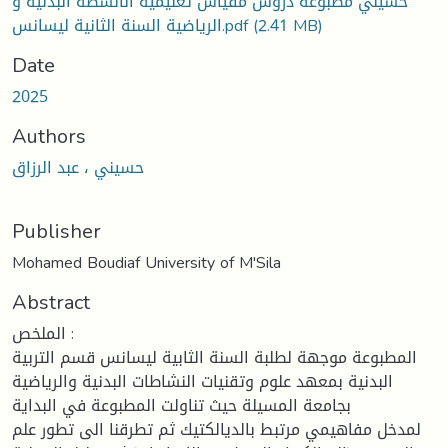
حسيني مطبوعة دروس مقياس تعليمية الأنشطة البدنية و
الرياضية السنة الثانية ليسانس.pdf
(2.41 MB)
Date
2025
Authors
حسيني ، عبد الرزاق
Publisher
Mohamed Boudiaf University of M'Sila
Abstract
الملخص :
المطبوعة موجهة لطلبة السنة الثابية ليسانس قسم التربية
البدنية بمعهد علوم وتقنيات النشاطات البدنية والرياضية
بجامعة المسيلة حيث تناولت المطبوعة في البداية
لمدخل مفاهيمي مرتبط بالديالكتيك ثم تطرقنا الى تطور علم