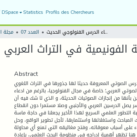
f DSpace
Statistics
Profils des Chercheurs
ملامح النظرية الفونيمية في التراث العربي ودورها في بناء الدرس الفنولوجي الحديث
العدد 07
مجلة ا
ة الفونيمية في التراث العربي
Abstract
درس الصوتي المعروفة حديثا لها جذورها في التراث اللغوي
الصوتي العربي؛ خاصة في مجال الفنولوجيا، بالرغم من ادعاء
ن بأنها من إنجازات الصوتيات الحديثة، و الذي لا شك فيه أن
سر يصل الدرسين العربي والأجنبي وصلا مستمرا دون انقطاع
 التطور العلمي السريع لهذا الأخير يجعلنا في حاجة ماسة
 المباحث واستغلالها واستثمارها، لأجل تطوير الواقع، وحل
 على أسباب معوقاته، وفتح مغاليقه التي تمنع أي محاولة
هنا تظهر أهمية إدراجه في منظومة البحث العلمي، بإعادة