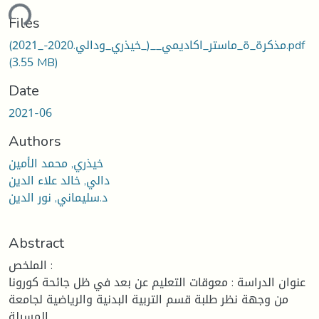
Loading...
Files
مذكرة_ة_ماستر_اكاديمي__(_خيذري_ودالي.2020-_2021).pdf
(3.55 MB)
Date
2021-06
Authors
خيذري, محمد الأمين
دالي, خالد علاء الدين
د.سليماني, نور الدين
Abstract
الملخص :
عنوان الدراسة : معوقات التعليم عن بعد في ظل جائحة كورونا
من وجهة نظر طلبة قسم التربية البدنية والرياضية لجامعة
المسيلة .