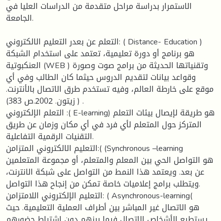
الاستمرار بدراسة مراحل متقدمة من الدراسات العليا في
الجامعة.
التعلم عن بعدر التعليم الالكتروني: ( Distance- Education )
هو برنامج أو دورة تعليمية، تعتمد على استخدام الشبكة
العنكبوتية (WEB ) وتقنياتها الحديثة من برامج صوت وصورة
وقواعد بيانات لتقديم الدروس حيثما كان الطالب وفي أي
موقع على خارطة العالم، وفيه تستخدم طرق الاتصال بالأنترنت.
( زيتون. 2002.ص 383) .
التعلم الإلكتروني :( E-learning) هو طريقة لإيصال بيئات التعلم
المتركز حول المتعلم لأي فرد في أي مكان وزمان عن طريق
التقنيات الرقمية التفاعلية.
التعليم الالكتروني المتزامن:( (Synchronous –learning
هو التواصل الحي بين المعلم والمتعلم، أو مجموعة المتعلمين
عن بعد. ويعتمد هذا النمط من التواصل على شبكة الانترنت،
ويتطلب برامج إعلاميات خاصة تمكن من إنجاح هذا التواصل.
التعليم الإلكتروني اللامتزامن: ( Asynchronous-learning(
هو الاتصال غير المباشر بين أطراف العملية التعليمية. حيث
يستطيع الأشخاص الاتصال فيما بينهم دون اشتراط حضورهم