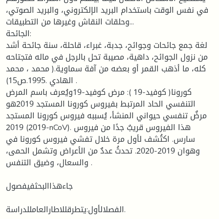
في نفس الوقت باستخدام البريد الإلكتروني، والبريد الصوتي،
وحلقات النقاش وغيرها من التطبيقات...
الجائحة:
لغة جمع جائحات وجوائح، جدبة، غبراء، قاحلة، سنة جائحة أشد
من نزول الجوائح، داهية، مصيبة تحل بالرجل في ماله فتجتاحه
كله، ما أذهب القمر أو بعضه من آفة سماوية.( محمد ، محمد
الهادي .1995.ص15) .
كورونا( كوفيد-19 ): مرض كوفيد-19ويُعرف باسم المرض
التنفسي الحاد المرتبط بفيروس كورونا المستجد 2019هو
مرضٌ تنفسي حيواني المنشأ، يُسببه فيروس كورونا المستجد
2019 (2019-nCoV). هذا الفيروس قريبٌ جدًا من فيروس
سارس. اكتُشف لأول مرة خلال تفشي فيروس كورونا في
وهوان 2019-2020. تحدثُ عددٌ من الأعراض وتشمل الحمى،
والسعال، وضيق التنفس .
جاءهذاالبحثفيفصول
الفصلالأول:يتطرقللاطارالعامللدراسة.