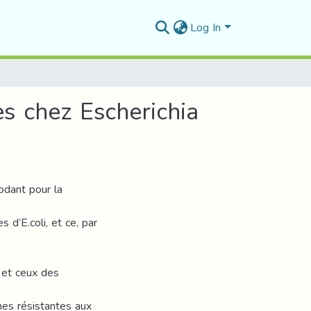
Log In
s chez Escherichia
codant pour la
 d’E.coli, et ce, par
et ceux des
hes résistantes aux