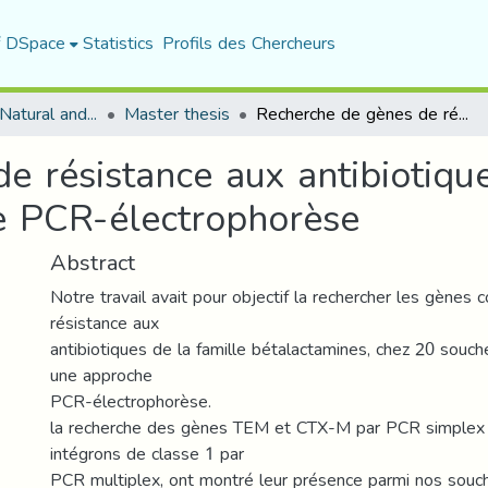
f DSpace
Statistics
Profils des Chercheurs
Department of Natural and Life Sciences
Master thesis
Recherche de gènes de résistance aux antibiotiques chez Escherichia coli par une approche PCR-électrophorèse
e résistance aux antibiotique
e PCR-électrophorèse
Abstract
Notre travail avait pour objectif la rechercher les gènes 
résistance aux
antibiotiques de la famille bétalactamines, chez 20 souches
une approche
PCR-électrophorèse.
la recherche des gènes TEM et CTX-M par PCR simplex 
intégrons de classe 1 par
PCR multiplex, ont montré leur présence parmi nos souc