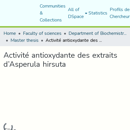
Communities
All of
Profils de
&
Statistics
DSpace
Chercheur
Collections
Home
Faculty of sciences
Department of Biochemistry and Microbiology
Master thesis
Activité antioxydante des extraits d’Asperula hirsuta
Activité antioxydante des extraits
d’Asperula hirsuta
Loading...