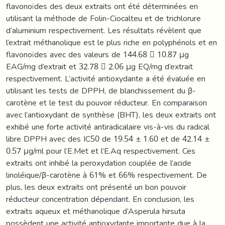
flavonoïdes des deux extraits ont été déterminées en
utilisant la méthode de Folin-Ciocalteu et de trichlorure
d’aluminium respectivement. Les résultats révèlent que
l’extrait méthanolique est le plus riche en polyphénols et en
flavonoïdes avec des valeurs de 144.68  10.87 μg
EAG/mg d’extrait et 32.78  2.06 μg EQ/mg d’extrait
respectivement. L’activité antioxydante a été évaluée en
utilisant les tests de DPPH, de blanchissement du β-
carotène et le test du pouvoir réducteur. En comparaison
avec l’antioxydant de synthèse (BHT), les deux extraits ont
exhibé une forte activité antiradicalaire vis-à-vis du radical
libre DPPH avec des IC50 de 19.54 ± 1.60 et de 42.14 ±
0.57 μg/ml pour l’E.Met et l’E.Aq respectivement. Ces
extraits ont inhibé la peroxydation couplée de l’acide
linoléique/β-carotène à 61% et 66% respectivement. De
plus, les deux extraits ont présenté un bon pouvoir
réducteur concentration dépendant. En conclusion, les
extraits aqueux et méthanolique d’Asperula hirsuta
possèdent une activité antioxydante importante due à la