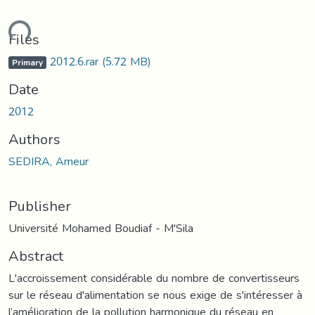
ding...
Files
2012.6.rar
(5.72 MB)
Primary
Date
2012
Authors
SEDIRA, Ameur
Publisher
Université Mohamed Boudiaf - M'Sila
Abstract
L'accroissement considérable du nombre de convertisseurs
sur le réseau d'alimentation se nous exige de s'intéresser à
l’amélioration de la pollution harmonique du réseau en