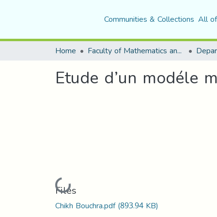
Communities & Collections
All o
Home
Faculty of Mathematics and Computer Science
Depar
Etude d’un modéle m
Loading...
Files
Chikh Bouchra.pdf
(893.94 KB)