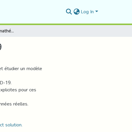
Log In
Etude d’un modéle mathématique liés à COVID 19
9
et étudier un modèle
ID-19.
xplicites pour ces
nnées réelles.
t solution.