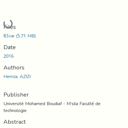
Loading...
Files
83.rar
(5.71 MB)
Date
2016
Authors
Hemza, AZIZI
Publisher
Université Mohamed Boudiaf - M’sila Faculté de
technologie
Abstract