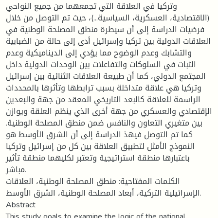
وتركيا في العلاقة التي تجمعهما من جميع النواحي
(الاقتصادية، العسكرية، السياسية...)، حيث تم التوصل من خلال
فرضيات الدراسة إلى أن سيطرة منطق المصلحة الوطنية في
العلاقات الدولية بين تركيا وإسرائيل أدى إلى حالة من الضبابية
والتشابك وعدم الوضوح مما يؤدي إلى الديناميكية وعدم
الثبات في السلوكات والتفاعلات بين الوحدات الدولية داخل
المجتمع الدولي، كما أن طبيعة العلاقات الثنائية بين إسرائيل
وتركيا هي علاقة متداخلة بسبب ترابطها وتأثرها بالمحددات
الراسمة للعلاقة كالبعد التاريخي المعقد من جهة والبعدين
الإقتصادي والعسكري من جهة أخرى الذي ينظم العلقة ويوازن
بين متغيري التعاون والنافس ضمن منطق المصلحة الوطنية.
كما تم التوصل فيهذ الدراسة إلى أن الشرق الأوسط هو
النموذج الأمثل لتطبيق العلاقة بين كل من إسرائيل وتركيا
باعتبارها منطقة استراتيجية وتعتبر لكليهما منطقة تأثير
مباشر.
الكلمات المفتاحية: منطق المصلحة الوطنية، العلاقات
الإسرائيلية التركية، أبعاد المصلحة الوطنية، الشرق الأوسط.
Abstract
This study goals to examine the logic of the national