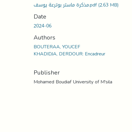
مذكرة ماستر بوترعة يوسف.pdf
(2.63 MB)
Date
2024-06
Authors
BOUTERAA, YOUCEF
KHADIDJA, DERDOUR: Encadreur
Publisher
Mohamed Boudiaf University of M'sila