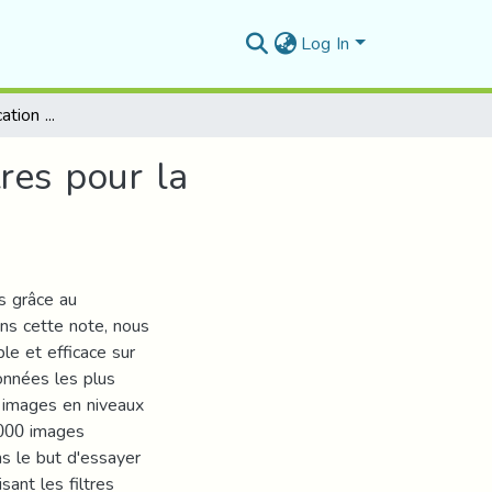
Log In
Améliorer la classification de CNN à l'aide des filtres pour la reconnaissance des images
tres pour la
fs grâce au
ns cette note, nous
le et efficace sur
nnées les plus
 images en niveaux
 000 images
s le but d'essayer
ant les filtres