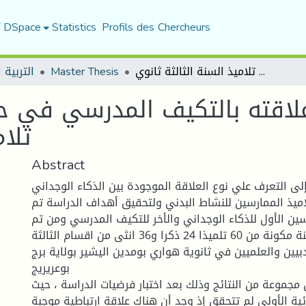
f DSpace
Statistics
Profils des Chercheurs
الذكاء الوجداني وعلاقته بالتكيف المدرسي في حصة التربية البدنية لدى تلاميذ السنة الثالثة ثانوي
Master Thesis
التربية ا
لاقته بالتكيف المدرسي في حصة
تلام
Abstract
ى التعرف علي نوع العلاقة الموجودة بين الذكاء الوجداني
اميذ الممارسين للنشاط البدني ولتحقيق أهداف الدراسة تم
ين الأول للذكاء الوجداني والأخر للتكيف المدرسي ومن تم
توزيعها على عينة مكونة من 60 تلميذا 24 ذكرا و36 انثى من اقسام الثالثة
دبيين والعلميين في ثانوية هواري بومدين اليشير بولاية برج
بوعريريج
مجموعة من النتائج وذلك بعد اختبار فرضيات الدراسة ، حيث
ئية الأولى لم تتحقق إذ وجد أن هناك علاقة ارتباطية موجبة