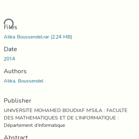
ding...
Files
Atika Boussendel.rar
(2.24 MB)
Date
2014
Authors
Atika, Boussendel
Publisher
UNIVERSITE MOHAMED BOUDIAF M’SILA : FACULTE
DES MATHEMATIQUES ET DE L’INFORMATIQUE :
Département d’Informatique
Abstract