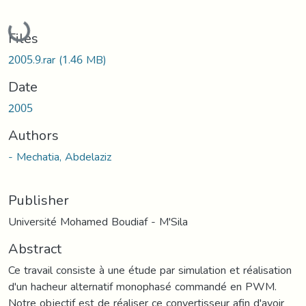
Loading...
Files
2005.9.rar
(1.46 MB)
Date
2005
Authors
- Mechatia, Abdelaziz
Publisher
Université Mohamed Boudiaf - M'Sila
Abstract
Ce travail consiste à une étude par simulation et réalisation
d'un hacheur alternatif monophasé commandé en PWM.
Notre objectif est de réaliser ce convertisseur afin d'avoir