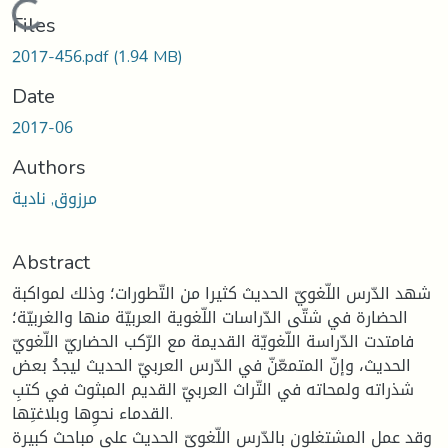
Loading...
Files
2017-456.pdf
(1.94 MB)
Date
2017-06
Authors
مرزوق, نادية
Abstract
شهد الدّرس اللّغويّ الحديث كثيرا من التّطورات؛ وذلك لمواكبة
الحضارة في شتّى الدّراسات اللّغوية العربيّة منها والغربيّة؛
فامتدت الدّراسة اللّغويّة القديمة مع الرّكب الحضاريّ اللّغويّ
الحديث، وإنّ المتمعّنّ في الدّرس العربيّ الحديث ليجدُ بعض
شذراته ولمحاته في التّراث العربيّ القديم المبثوث في كتبِ
القدماء نحوِها وبلاغتِها.
وقد عمل المشتغلون بالدّرس اللّغويّ الحديث على مباحث كبيرة