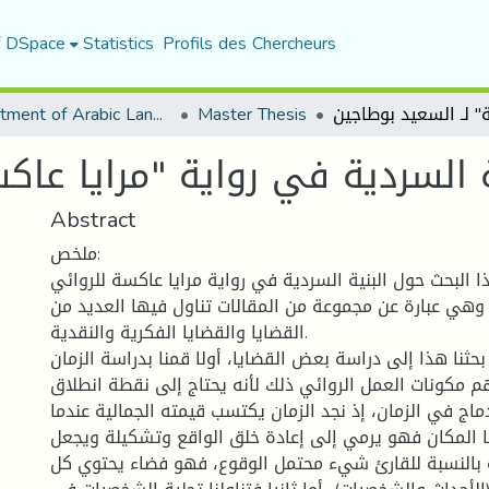
f DSpace
Statistics
Profils des Chercheurs
Department of Arabic Language and Literature
Master Thesis
ة السردية في رواية "مرايا عاك
Abstract
ملخص:
 البحث حول البنية السردية في رواية مرايا عاكسة للروائي
وهي عبارة عن مجموعة من المقالات تناول فيها العديد من
القضايا والقضايا الفكرية والنقدية.
حثنا هذا إلى دراسة بعض القضايا، أولا قمنا بدراسة الزمان
 مكونات العمل الروائي ذلك لأنه يحتاج إلى نقطة انطلاق
اج في الزمان، إذ نجد الزمان يكتسب قيمته الجمالية عندما
ما المكان فهو يرمي إلى إعادة خلق الواقع وتشكيلة ويجعل
ة بالنسبة للقارئ شيء محتمل الوقوع، فهو فضاء يحتوي كل