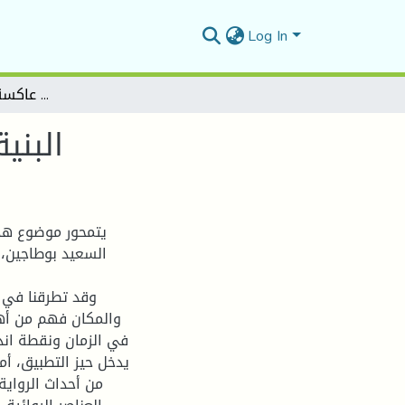
Log In
البنية السردية في رواية "مرايا عاكسة" لـ السعيد بوطاجين
البني
يتمحور موضوع هذا
السعيد بوطاجين، 
وقد تطرقنا في ب
والمكان فهم من أهم
في الزمان ونقطة اندم
يدخل حيز التطبيق، أ
من أحداث الرواي