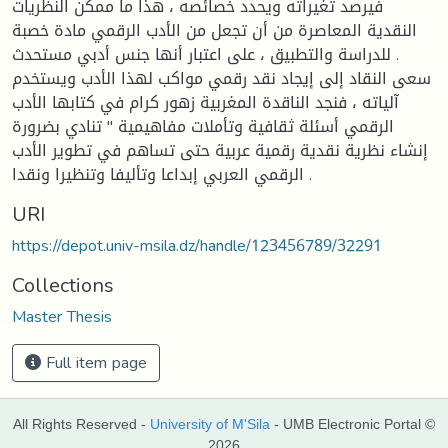
فيرصد تغيراته ويحدد خصائصه ، هذا ما ممكن النظريات
النقدية المعاصرة من أن تجعل من الأدب الرقمي مادة خصبة
للدراسة والتطبيق ، على اعتبار أنها جنس أدبي مستحدث .
سعى النقاد إلى إيجاد نقد رقمي مواكب لهذا الأدب ويستخدم
آلياته ، فنجد الناقدة المغربية زهور كرام في كتابها الأدب
الرقمي أسئلة ثقافية وتأملات مفاهيمية " تنادي بضرورة
إنشاء نظرية نقدية رقمية عربية حتى تساهم في تطوير الأدب
الرقمي العربي إبداعا وتأليفا وتنظيرا ونقدا .
URI
https://depot.univ-msila.dz/handle/123456789/32291
Collections
Master Thesis
Full item page
All Rights Reserved -
University of M'Sila
- UMB Electronic Portal ©
2026