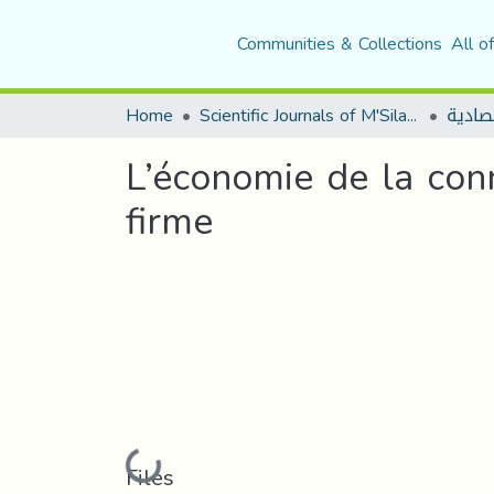
Communities & Collections
All o
Home
Scientific Journals of M'Sila University
صادية
L’économie de la conn
firme
Loading...
Files