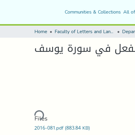
Communities & Collections
All o
Home
Faculty of Letters and Languages
 للفعل في سورة يوسف
Loading...
Files
2016-081.pdf
(883.84 KB)