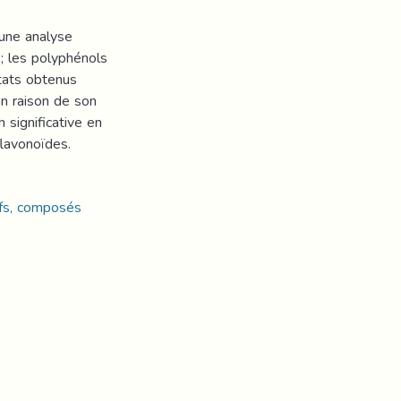
'une analyse
; les polyphénols
ltats obtenus
en raison de son
 significative en
lavonoïdes.
ifs, composés