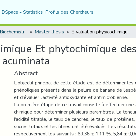
f DSpace
Statistics
Profils des Chercheurs
Department of Biochemistry and Microbiology
Master thesis
E valuation physicochimique Et phytochimique des composés bioactifs des déchets de Musa acuminata
himique Et phytochimique des
 acuminata
Abstract
L'objectif principal de cette étude est de déterminer le
phénoliques présents dans la pelure de banane de l'es
et d'évaluer l’activité antioxydante et antimicrobienne.
La première étape de ce travail consiste à effectuer une
chimique pour déterminer plusieurs paramètres. La teneur
l'acidité titrable, le taux de cendres, le taux de protéines, 
sucres totaux et les fibres ont été évalués. Les résulta
respectivement les suivants : 89.36 ± 1,11 %, 5,84 ± 0,0