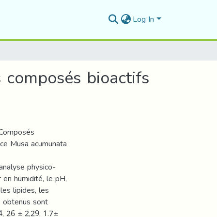
Log In
 composés bioactifs
s Composés
pèce Musa acumunata
 analyse physico-
 en humidité, le pH,
les lipides, les
ts obtenus sont
4, 26 ± 2,29, 1.7±