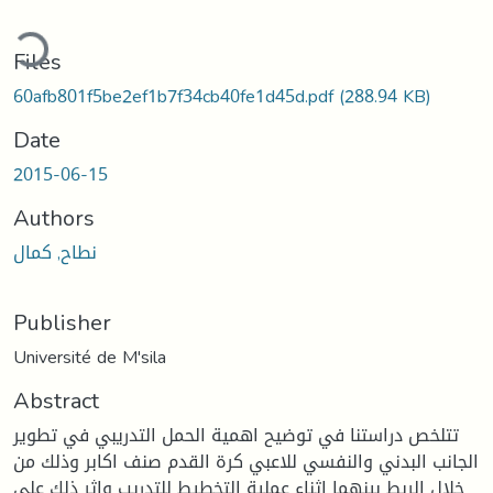
ding...
Files
60afb801f5be2ef1b7f34cb40fe1d45d.pdf
(288.94 KB)
Date
2015-06-15
Authors
نطاح, كمال
Publisher
Université de M'sila
Abstract
تتلخص دراستنا في توضيح اهمية الحمل التدريبي في تطوير
الجانب البدني والنفسي للاعبي كرة القدم صنف اكابر وذلك من
خلال الربط بينهما اثناء عملية التخطيط للتدريب واثر ذلك على