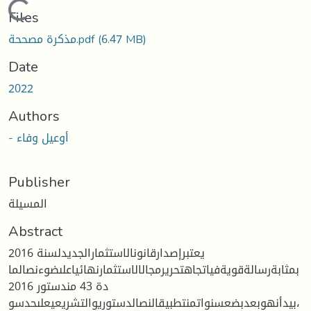
Loading...
Files
مذكرة مصححة.pdf
(6.47 MB)
Date
2022
Authors
- أوعيل وفاء
Publisher
المسيلة
Abstract
يعتبرإصدارقانونالاستثمارالجديدلسنة 2016
بمثابةرسالةقويةفياتجاهتحريرمجالالاستثمارنهائياعلىضوءنصالما
دة 43 مندستور 2016
،بيدأنهوبعدبضعسنواتمنتطبيقالنصالدستوريوالتشريعيعلىحدسو