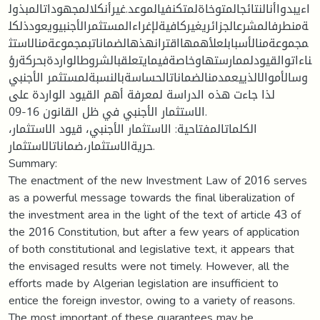
اءيبدواأنالنتائجالمتوخاةلمتكنفيالموعد.غيرأنكلالمجهوداتالمبذول
ةمنطرفالمشرعالجزائريغيركافيةلإغراءالمستثمرالأجنبيويعودذلكل
مجموعةمنالأسبابلعلأهمهااقترانهذهالضماناتبمجموعةمنالاستث
ناءاتوالقيودلممارستهاوخاصةفيمايتعلقبالشروطالواردةبحركةرؤ
وسالأموالالذييعمدمنالضماناتالحساسةبالنسبةلمستثمر الأجنبي
لذا جاءت هذه الدراسة لمعرفة أهم القيود الواردة على
الاستثمار الأجنبي في ظل القانون 16-09.
الكلماتالمفتاحية: الاستثمار الأجنبي، قيود الاستثمار،
حريةالاستثمار،ضماناتالاستثمار.
Summary:
The enactment of the new Investment Law of 2016 serves
as a powerful message towards the final liberalization of
the investment area in the light of the text of article 43 of
the 2016 Constitution, but after a few years of application
of both constitutional and legislative text, it appears that
the envisaged results were not timely. However, all the
efforts made by Algerian legislation are insufficient to
entice the foreign investor, owing to a variety of reasons.
The most important of these guarantees may be