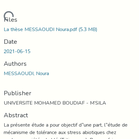
ading...
Files
La thèse MESSAOUDI Noura.pdf
(5.3 MB)
Date
2021-06-15
Authors
MESSAOUDI, Noura
Publisher
UNIVERSITE MOHAMED BOUDIAF - M’SILA
Abstract
La présente étude a pour objectif d‟une part, l‟étude de
mécanisme de tolérance aux stress abiotiques chez