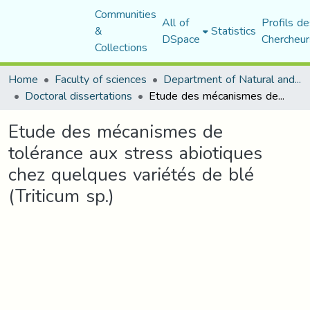
Communities
All of
Profils de
&
Statistics
DSpace
Chercheur
Collections
Home
Faculty of sciences
Department of Natural and Life Sciences
Doctoral dissertations
Etude des mécanismes de tolérance aux stress abiotiques chez quelques variétés de blé (Triticum sp.)
Etude des mécanismes de
tolérance aux stress abiotiques
chez quelques variétés de blé
(Triticum sp.)