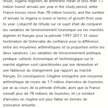
result, Algeria registers an arithmetic mean of less than 1.7
million tourist arrivals per year in the study period, while
France knows more than 78 million tourists, and the number
of arrivals to Algeria is lower in terms of growth from year
to year. L’objectif de l’étude sur ce sujet était de comparer
les variables de l’environnement touristique sur les marchés
algérien et français pour la période 1997-2017. Et selon
l'estimation de l'intervalle de confiance pour la différence
entre les moyennes arithmétiques et la proportion entre les
deux variances, Les variables de l'environnement politique,
juridique, culturel, économique et technologique sur le
marché algérien sont caractérisées par une diminution et
une faiblesse du changement, par rapport au marché
français. En conséquence, l'Algérie enregistre une moyenne
arithmétique de moins de 1,7 million d'arrivées de touristes
par an au cours de la période d'étude, alors que la France
connaît plus de 78 millions de touristes, et Le nombre
d'arrivées en Algérie est plus faible en termes de
croissance annuelle.