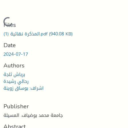
Loading...
Files
(940.08 KB)
المذكرة نهائية (1).pdf
Date
2024-07-17
Authors
برباش ثلجة
رحالي رشيدة
اشراف: بوساق زوينة
Publisher
جامعة محمد بوضياف. المسيلة
Abstract