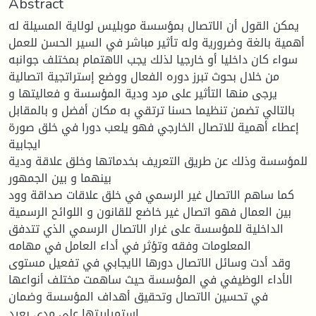
Abstract
يمكن القول أن الاتصال بمؤسسة موبليس لولاية المسيلة له
أهمية بالغة وضرورية وله تأثير مباشر في السير الحسن للعمل
سواء كان داخليا أو خارجيا لذلك يجب الاهتمام بمختلف جوانبه
من خلال بحوث تبرز دوره الفعال ووضع إستراتجية اتصالية
يرجى منها التأثير على مرد ودية المؤسسة و فعاليتها و
بالتالي تضمن تنظيما حسنا ترتقي به مكان أفضل و بالمقابل
إعطاء أهمية للاتصال الخارجي فهو يلعب دورا في خلق صورة
ايجابية
للمؤسسة وذلك عن طريق التعريف بخدماتها وخلق علاقة ودية
بينهما و بين الجمهور
كما ساهم الاتصال غير الرسمي في خلق علاقات صداقة وود
بين العمال فهو اتصال غير خاضع للقانون و اللوائح الرسمية
الداخلية للمؤسسة على غرار الاتصال الرسمي الذي تتدفق
المعلومات وفقه وتؤثر في أداء العامل في مهامه
وقد أدت وسائل الاتصال دورها الايجابي في تفعيل مستوى
الأداء الوظيفي في المؤسسة حيث ساهمت مختلف أنواعها
في تحسين الاتصال وتحقيق أهداف المؤسسة وضمان
استمراريتها على مدى بعيد