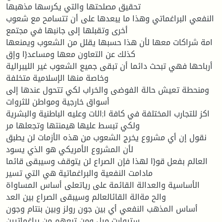
تحقيق مصلحتها والتي يكرسها مذهبها
النفعي البراغماتي وهذا ما يبعدها على أن تتسامح مع شعوب
أخرى وتقبلها إلى جانبها في مجتمع
امة شراكات معها لأن هذا حسبها يقلل من الشعوب ويمنعها
كذلك عن التعاون معها ومساعد{ا وإق
أرباحها فهي تبحث دائما أن تبقى جميع الشعوب غير الليبرالية
وخاصة منها الإسلامية متخلفة
ومنحطة تعيش حالة الفوضى والخراب لكي تتحول عندها إلى
أسواق خارجية ومواطن للثروات
اكز للتجارب المختلفة في كافة ا;الات وعليه الباطنية والبشرية
ولكي تبسط عليها هيمنتها وتجعلها مر
نقول إن أي مشروع يخرج الشعوب من هذه الأزمات لن يطبق
لأن المشروع الأمريكي هو الذي يسود
العالم بفعل قو{ا لهذا فإن الصراع لن يتوقف وسيبقى قائما
مادامت النفعية والبراغماتية هي التي تسير
الأساسية والعدالة القائمة على رياتعلى أساس المساواة
والح مةالة القائالعالم وسيبقى الصراع بين العد
أساس المذهب النفعي أي بين جون رولز وبين بنتام وجون
ستيوارت ميل ومن تبعهم من براغماتيين