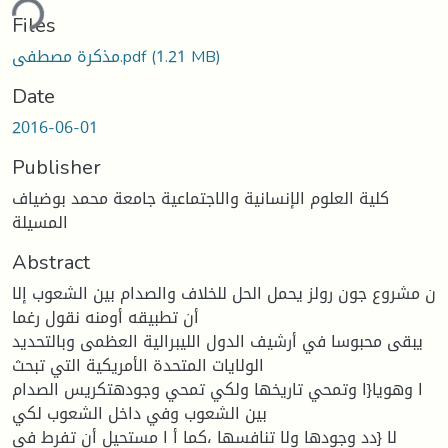
ding...
Files
(1.21 MB)
مذكرة مصطفى.pdf
Date
2016-06-01
Publisher
كلية العلوم الإنسانية والاجتماعية جامعة محمد بوضياف
المسيلة
Abstract
ن مشروع جون رولز يحمل الحل للخلاف والصدام بين الشعوب إلا
أن تطبيقه أومنه نقول رغما
يبقى محبوسا في أرشيف الدول الليبرالية العظمى وبالتحديد
الولايات المتحدة الأمريكية التي تبحث
ا وهويا{ا وتمحي تاريخها ولكي تمحي وجودهتكريس الصدام
بين الشعوب وفي داخل الشعوب لكي
لا {دد وجودها ولا تنافسها ،كما أ ا مستحيل أن تفرط في