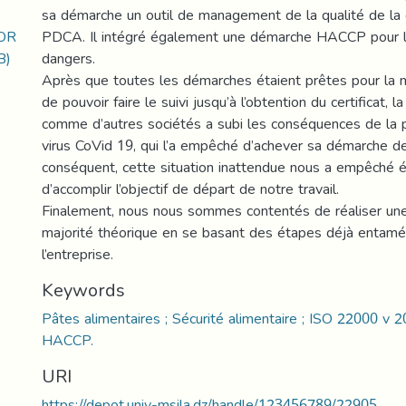
sa démarche un outil de management de la qualité de la 
IOR
PDCA. Il intégré également une démarche HACCP pour l
B)
dangers.
Après que toutes les démarches étaient prêtes pour la m
de pouvoir faire le suivi jusqu’à l’obtention du certificat, l
comme d’autres sociétés a subi les conséquences de la
virus CoVid 19, qui l’a empêché d’achever sa démarche de 
conséquent, cette situation inattendue nous a empêché 
d’accomplir l’objectif de départ de notre travail.
Finalement, nous nous sommes contentés de réaliser une 
majorité théorique en se basant des étapes déjà entamé
l’entreprise.
Keywords
Pâtes alimentaires ; Sécurité alimentaire ; ISO 22000 v 
HACCP.
URI
https://depot.univ-msila.dz/handle/123456789/22905