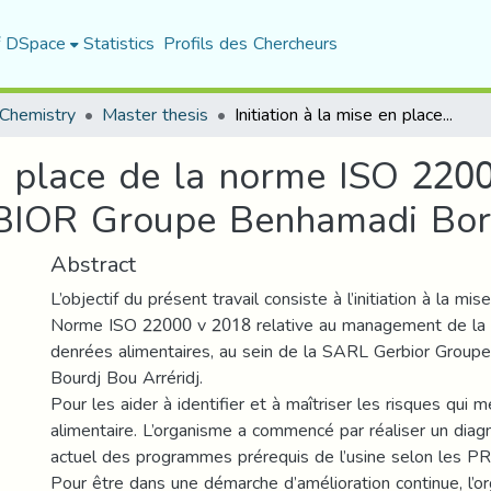
f DSpace
Statistics
Profils des Chercheurs
Chemistry
Master thesis
Initiation à la mise en place de la norme ISO 22000 version 2018 au sein de S.A.R.L. GERBIOR Groupe Benhamadi Bordj Bou Arréridj
en place de la norme ISO 220
RBIOR Groupe Benhamadi Bord
Abstract
L’objectif du présent travail consiste à l’initiation à la mi
Norme ISO 22000 v 2018 relative au management de la 
denrées alimentaires, au sein de la SARL Gerbior Group
Bourdj Bou Arréridj.
Pour les aider à identifier et à maîtriser les risques qui 
alimentaire. L’organisme a commencé par réaliser un diagn
actuel des programmes prérequis de l’usine selon les 
Pour être dans une démarche d’amélioration continue, l’o