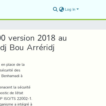
Log In
00 version 2018 au
j Bou Arréridj
se en place de la
sécurité des
e Benhamadi à
menacent la sécurité
ostic de l’état
PRP ISO/TS 22002-1.
rganisme a intégré à