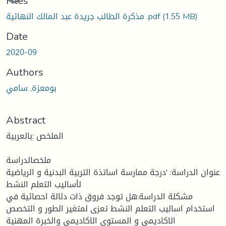
Loading...
Files
(1.55 MB)
مذكرة الطالب جريدة عبد المالك النهائية .pdf
Date
2020-09
Authors
بومعزة, سامي
Abstract
الملخص :بالعربية
ملخصالدراسة
عنوان الدراسة: 'درجة ممارسة اساتذة التربية البدنية و الرياضية
لأساليب التعلم النشط
مشكلة الدراسة:هل توجد فروق ذات دلالة احصائية في
استخدام اساليب التعلم النشط تعزى لمتغير الطور و التخصص
الاكاديمي و المستوى الاكاديمي والخبرة المهنية