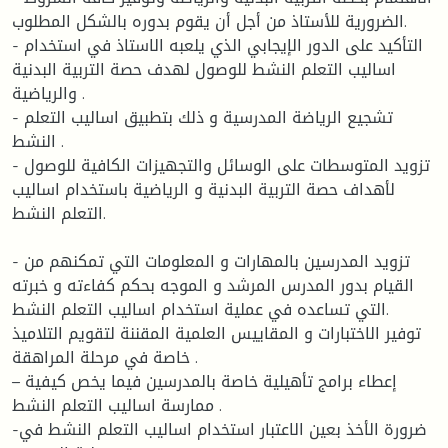
الضرورية للأستاذ من أجل أن يقوم بدوره بالشكل المطلوب.
- التأكيد على الدور الإيجابي الذي يلعبه الاستاذ في استخدام
اساليب التعلم النشط للوصول لهدف حصة التربية البدنية
والرياضية .
- تشجيع الرياضة المدرسية و ذلك بتطبيق اساليب التعلم
النشط .
- تزويد المتوسطات على الوسائل والتجهيزات الكافية للوصول
لأهداف حصة التربية البدنية و الرياضية باستخدام اساليب
التعلم النشط.
- تزويد المدرسين بالمهارات و المعلومات التي تمكنهم من
القيام بدور المدرس المرشد و الموجه بحكم كفاءته و خبرته
التي تساعده في عملية استخدام اساليب التعلم النشط.
توفير الاختبارات و المقاييس العلمية المقننة لتقويم التلاميذ
خاصة في مرحلة المراهقة .
– إعطاء برامج تأهيلية خاصة بالمدرسين فيما يخص كيفية
ممارسة اساليب التعلم النشط .
-ضرورة الأخذ بعين الاعتبار استخدام اساليب التعلم النشط في