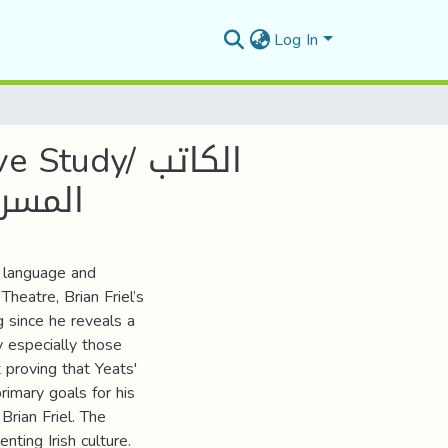
Log In
udy/ الكاتب
المسرح
h language and
Theatre, Brian Friel’s
 since he reveals a
 especially those
t proving that Yeats'
rimary goals for his
Brian Friel. The
nting Irish culture.