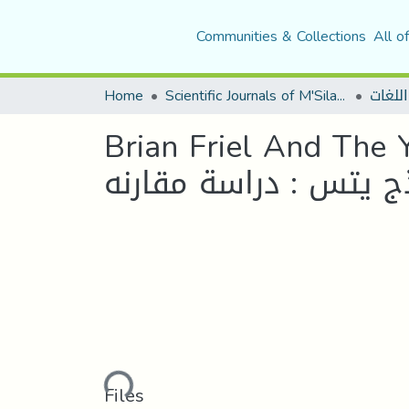
Communities & Collections
All o
Home
Scientific Journals of M'Sila University
اللغات
Brian Friel And The Ye
ج يتس : دراسة مقارنه
Loading...
Files