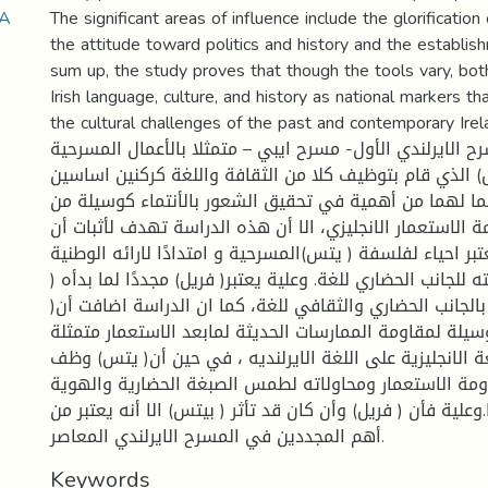
 A
The significant areas of influence include the glorification o
the attitude toward politics and history and the establis
sum up, the study proves that though the tools vary, bot
Irish language, culture, and history as national markers t
the cultural challenges of the past and contemporary Ireland. يط كثير
 الايرلندي الأول- مسرح ايبي – متمثلا بالأعمال المسرحية
س) الذي قام بتوظيف كلا من الثقافة واللغة كركنين اساسين
ما لهما من أهمية في تحقيق الشعور بالأنتماء كوسيلة من
 الاستعمار الانجليزي، الا أن هذه الدراسة تهدف لأثبات أن
تبر احياء لفلسفة ( يتس)المسرحية و امتدادًا لارائه الوطنية
ه للجانب الحضاري للغة. وعلية يعتبر( فريل) مجددًا لما بدأه
الجانب الحضاري والثقافي للغة، كما ان الدراسة اضافت أن
يلة لمقاومة الممارسات الحديثة لمابعد الاستعمار متمثلة
ة الانجليزية على اللغة الايرلنديه ، في حين أن( يتس) وظف
ومة الاستعمار ومحاولاته لطمس الصبغة الحضارية والهوية
وعلية فأن ( فريل) وأن كان قد تأثر ( بيتس) الا أنه يعتبر من
أهم المجددين في المسرح الايرلندي المعاصر.
Keywords