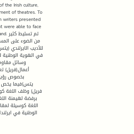
f the Irish culture,
hment of theatres. To
h writers presented
hat were able to face
تم تسل
من الضوء على المسرح
للأديب الايرلندي (يت
في الهوية الوطنية ل
وسائل مقاومة
أعمال(فريل) تع
بخصوص رؤيت (
يتس)فيما يخص ب(
فريل) وظف اللغة كوس
برفضة لهيمنة اللغ
اللغة كوسيلة لمقا
الوطنية في ايرلندا.