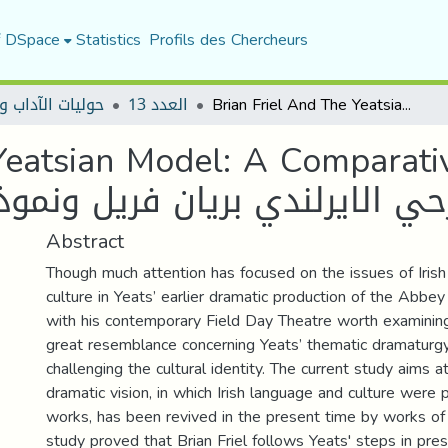
f DSpace
Statistics
Profils des Chercheurs
Brian Friel And The Yeatsian Model: A Comparative Study/ الكاتب المسرحي الايرلندي بريان فريل ونموذج يتس : دراسة مقارنه
العدد 13
حوليات الآداب و
atsian Model: A Comparative St
ي الايرلندي بريان فريل ونموذ
Abstract
Though much attention has focused on the issues of Iris
culture in Yeats’ earlier dramatic production of the Abbey 
with his contemporary Field Day Theatre worth examining
great resemblance concerning Yeats’ thematic dramaturgy
challenging the cultural identity. The current study aims a
dramatic vision, in which Irish language and culture were p
works, has been revived in the present time by works of 
study proved that Brian Friel follows Yeats' steps in prese