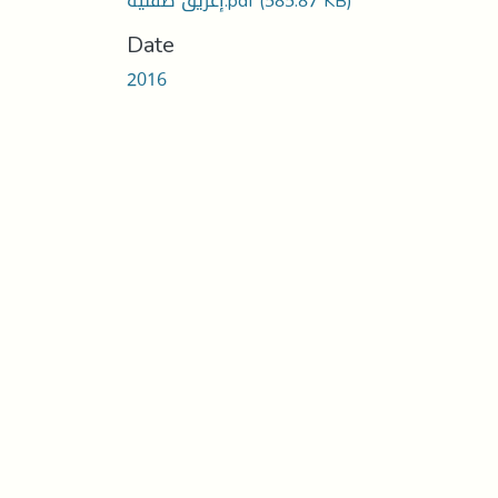
إغريق صقلية.pdf
(585.87 KB)
Date
2016