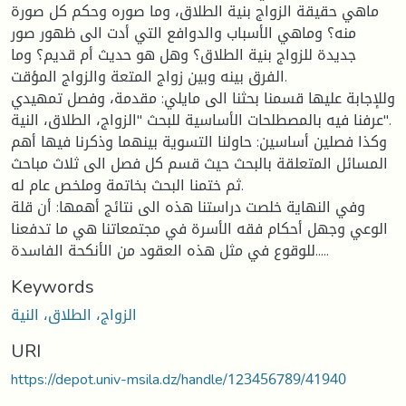
ماهي حقيقة الزواج بنية الطلاق، وما صوره وحكم كل صورة
منه؟ وماهي الأسباب والدوافع التي أدت الى ظهور صور
جديدة للزواج بنية الطلاق؟ وهل هو حديث أم قديم؟ وما
الفرق بينه وبين زواج المتعة والزواج المؤقت.
وللإجابة عليها قسمنا بحثنا الى مايلي: مقدمة، وفصل تمهيدي
عرفنا فيه بالمصطلحات الأساسية للبحث "الزواج، الطلاق، النية".
وكذا فصلين أساسين: حاولنا التسوية بينهما وذكرنا فيها أهم
المسائل المتعلقة بالبحث حيث قسم كل فصل الى ثلاث مباحث
ثم ختمنا البحث بخاتمة وملخص عام له.
وفي النهاية خلصت دراستنا هذه الى نتائج أهمها: أن قلة
الوعي وجهل أحكام فقه الأسرة في مجتمعاتنا هي ما تدفعنا
للوقوع في مثل هذه العقود من الأنكحة الفاسدة.....
Keywords
الزواج، الطلاق، النية
URI
https://depot.univ-msila.dz/handle/123456789/41940