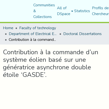
Communities
All of
Profils de
&
Statistics
DSpace
Chercheur
Collections
Home
Faculty of technology
Department of Electrical Engineering
Doctoral Dissertations
Contribution à la commande d’un système éolien basé sur une génératrice asynchrone double étoile ‘GASDE’.
Contribution à la commande d’un
système éolien basé sur une
génératrice asynchrone double
étoile ‘GASDE’.