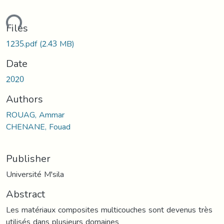
ding...
Files
1235.pdf
(2.43 MB)
Date
2020
Authors
ROUAG, Ammar
CHENANE, Fouad
Publisher
Université M'sila
Abstract
Les matériaux composites multicouches sont devenus très
utilisés dans plusieurs domaines