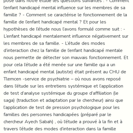
posé dans notre étude les questions suivantes : - Comment
l’enfant handicapé mental influence sur les membres de sa
famille ? - Comment se caractérise le fonctionnement de la
famille de l’enfant handicapé mental ? Et pour les
hypothèses de l’étude nous l’avons formulé comme suit : -
L’enfant handicapé mentalement influence négativement sur
les membres de sa famille. - L’étude des modes
d’interaction chez la famille de l’enfant handicapé mentale
nous permette de détecter son mauvais fonctionnement. Et
pour cela l’étude a été menée sur une famille qui a un
enfant handicapé mental (autiste) était présent au CHU de
Tlemcen -service de psychiatrie – où nous avons reposé
dans l’étude sur les entretiens systémique et l’application
de test d’analyse systémique du groupe d’affiliation (le
saga) (traduction et adaptation par le chercheur) ainsi que
l’application de test de pression psychologique pour les
familles des personnes handicapées (préparé par le
chercheur Ayech Sabah) , où l’étude a prouvé à la fin et à
travers l’étude des modes d’interaction dans la famille