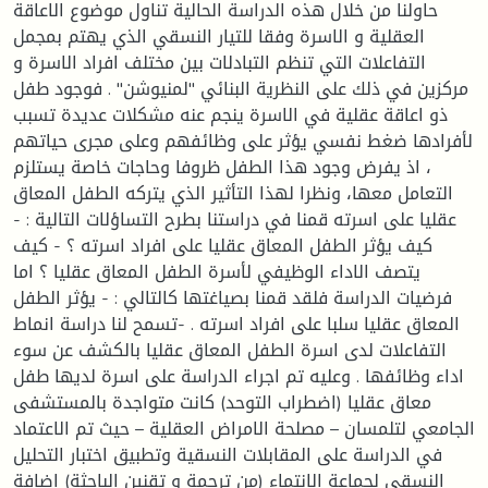
حاولنا من خلال هذه الدراسة الحالية تناول موضوع الاعاقة
العقلية و الاسرة وفقا للتيار النسقي الذي يهتم بمجمل
التفاعلات التي تنظم التبادلات بين مختلف افراد الاسرة و
مركزين في ذلك على النظرية البنائي ''لمنيوشن'' . فوجود طفل
ذو اعاقة عقلية في الاسرة ينجم عنه مشكلات عديدة تسبب
لأفرادها ضغط نفسي يؤثر على وظائفهم وعلى مجرى حياتهم
، اذ يفرض وجود هذا الطفل ظروفا وحاجات خاصة يستلزم
التعامل معها، ونظرا لهذا التأثير الذي يتركه الطفل المعاق
عقليا على اسرته قمنا في دراستنا بطرح التساؤلات التالية : -
كيف يؤثر الطفل المعاق عقليا على افراد اسرته ؟ - كيف
يتصف الاداء الوظيفي لأسرة الطفل المعاق عقليا ؟ اما
فرضيات الدراسة فلقد قمنا بصياغتها كالتالي : - يؤثر الطفل
المعاق عقليا سلبا على افراد اسرته . -تسمح لنا دراسة انماط
التفاعلات لدى اسرة الطفل المعاق عقليا بالكشف عن سوء
اداء وظائفها . وعليه تم اجراء الدراسة على اسرة لديها طفل
معاق عقليا (اضطراب التوحد) كانت متواجدة بالمستشفى
الجامعي لتلمسان – مصلحة الامراض العقلية – حيث تم الاعتماد
في الدراسة على المقابلات النسقية وتطبيق اختبار التحليل
النسقي لجماعة الانتماء (من ترجمة و تقنين الباحثة) اضافة