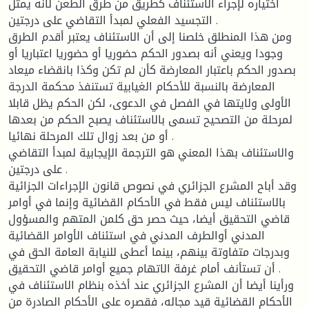
اختياره لإجراء الاستئناف كطريق من طرق الطعن لأنه يمثل
التجسيد الفعلي لمبدأ التقاضي على درجتين .
ومن هذا المنطلق خلصنا إلى أن الاستئناف يعتبر أقدم الطرق
وجودا ويعني أنه بصدور الحكم حضوريا أو حضوريا اعتباريا أو
بصدور الحكم باعتبار المعارضة كأن لم تكن وكذا بانقضاء ميعاد
المعارضة بالنسبة للأحكام الغيابية تستنفذ محكمة الدرجة
الأولى ولايتها في الفصل في الدعوى، لكن الحكم يظل قابلا
لمرحلة من التصحيح تسمى بالاستئناف يصبح الحكم من بعدها
أو من بعد زوال تلك المرحلة نهائيا .
والاستئناف بهذا المعني هو الترجمة الإيجابية لمبدأ التقاضي
على درجتين .
وقد أباح المشرع الجزائري في نصوص قانون الإجراءات الجزائية
بالاستئناف ليس فقط في الأحكام القضائية وإنما في أوامر
قاضي التحقيق أيضا، حيث حصر حق كلمن المتهم والمسؤول
المدني أوالطرف المدني في استئناف الأوامر القضائية
وبدرجات متفاوتة بينهم، بينما أعطى للنيابة العامة الحق في
أن تستأنف أمام غرفة الاتهام جميع أوامر قاضي التحقيق .
ورأينا أيضا أن المشرع الجزائري عند أخذه بنظام الاستئناف في
الأحكام القضائية قيد مجاله، فقصره على الأحكام الصادرة من