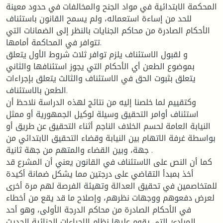
المحكمة الابتدائية في مواد الجنح والمخالفات في حدود معينة
للحد من إساءة استعماله، ولم يسمح القانون باستئناف
الأحكام الصادرة من محاكم الجنايات بالنظر إلى الضمانات التي
تتوافر في المحاكمة أمامها.
و لقبول الاستئناف يلزم توافر ثلاث شروط الأول يتعلق
بموضوع الطعن أي الأحكام التي يجوز استئنافها والثاني
يتعلق بثبوت الحق في الاستئناف والثالث يتعلق بإجراءات
الطعن بالاستئناف.
وكتقييم لما خلصنا إليه من نتائج لهذه الدراسة نلاحظ أن
استئناف أوامر التحقيق وسيلة لوكيل الجمهورية أو ممثل
النيابة العامة لحسم الخلاف الناجم أثناء التحقيق عن طريق أو
بواسطة غرفة الاتهام بين النيابة وقضاء التحقيق الابتدائي من
جهة، وبين القضاء والمتهم من جهة ثانية .
كما أن النص على الاستئناف في القانون يعني أن المشرع قد
أخذ بمبدأ التقاضي على درجتين مما يشكل ضمانة أكيدة
للمتخاصمين في تحقيق العدالة وتهيئة الفرصة لهم مرة أخرى
لعرض دفعوهم ووجهات نظرهم، وإصلاح ما قد يقع من أخطاء
في الأحكام الصادرة من محاكم الدرجة الأولى، وهو أحد
المبادئ التي يقوم عليها نظام الإجراءات الجزائية الحديث.