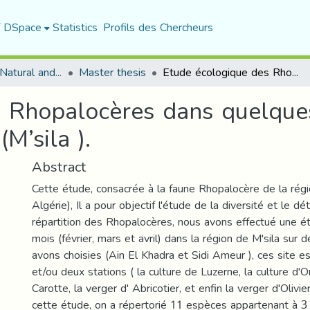
f DSpace
Statistics
Profils des Chercheurs
Department of Natural and Life Sciences
Master thesis
Etude écologique des Rhopalocères dans quelques agrosystèmes dans la région d’El Hodna (M’sila ).
s Rhopalocères dans quelque
M’sila ).
Abstract
Cette étude, consacrée à la faune Rhopalocère de la régio
Algérie), Il a pour objectif l'étude de la diversité et le d
répartition des Rhopalocères, nous avons effectué une é
mois (février, mars et avril) dans la région de M'sila sur 
avons choisies (Ain El Khadra et Sidi Ameur ), ces site es
et/ou deux stations ( la culture de Luzerne, la culture d'O
Carotte, la verger d' Abricotier, et enfin la verger d'Olivi
cette étude, on a répertorié 11 espèces appartenant à 3 