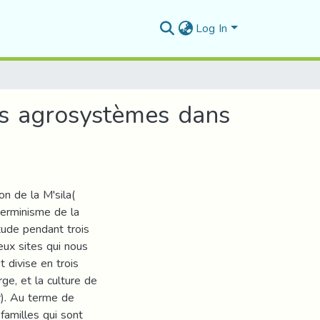
Log In
s agrosystèmes dans
n de la M'sila(
éterminisme de la
tude pendant trois
deux sites qui nous
t divise en trois
rge, et la culture de
er). Au terme de
familles qui sont