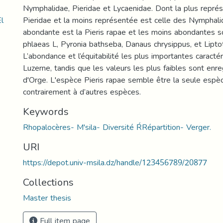
Nymphalidae, Pieridae et Lycaenidae. Dont la plus repré
l
Pieridae et la moins représentée est celle des Nymphalid
abondante est la Pieris rapae et les moins abondantes s
phlaeas L, Pyronia bathseba, Danaus chrysippus, et Liptot
L’abondance et l’équitabilité les plus importantes caractér
Luzerne, tandis que les valeurs les plus faibles sont enre
d'Orge. L'espèce Pieris rapae semble être la seule espèc
contrairement à d’autres espèces.
Keywords
Rhopalocères- M'sila- Diversité ŔRépartition- Verger.
URI
https://depot.univ-msila.dz/handle/123456789/20877
Collections
Master thesis
Full item page