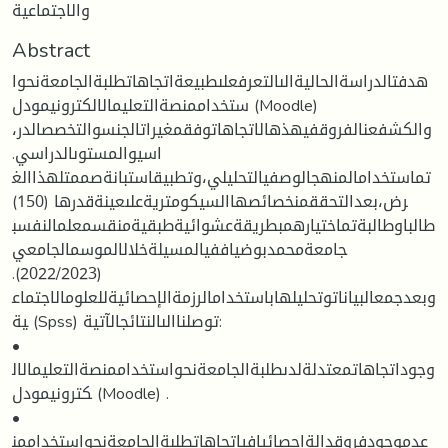
والاجتماعية
Abstract
هدفتالدراسةالحاليةالىالتعرفعلىطبيعةاتجاهاتطلبةالجامعةنحوا
ستخداممنصةالتعليمالالكترونيمودل (Moodle)
،والكشفعنالفروقفيهذهالاتجاهاتوفقمغيراتالجنسوالتخصصالدر
اسيوالمستوىالدراسي.
تماستخدامالمنهجالوصفيالتحليلي،وتطبيقاستبانةصممتلهذاالغ
رض،بعدالتحققمنخصائصهاالسيكومتريةعلىعينةقدرها (150)
طالباوطالبةتماختيارهمبطريقةعشوائيةطبقيةمنقسمعلمالنفسب
جامعةمحمدبوضياففيالمسيلةخلالالموسمالجامعي
(2022/2023).
وبعدجمعالبياناتوتحليلهاباستخدامالرزمةالإحصائيةللعلومالاجتماع
ية (Spss) توصلناالىالنتائجالآتية:
•
وجوداتجاهاتمعتدلةلدىطلبةالجامعةنحواستخداممنصةالتعليمالال
كترونيمودل (Moodle) .
•
عدموجودفروقدالةاحصائيافياتجاهاتطلبةالجامعةنحواستخداممن