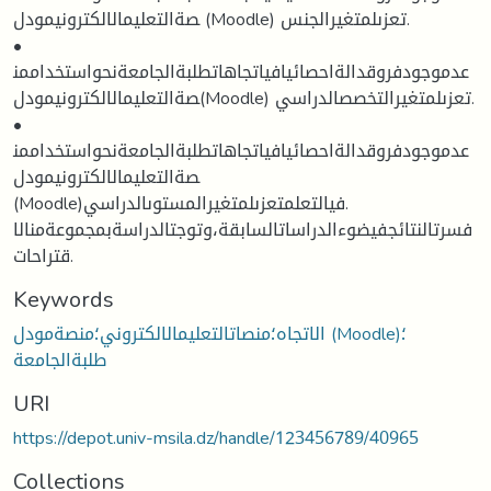
صةالتعليمالالكترونيمودل (Moodle) تعزىلمتغيرالجنس.
•
عدموجودفروقدالةاحصائيافياتجاهاتطلبةالجامعةنحواستخداممن
صةالتعليمالالكترونيمودل(Moodle) تعزىلمتغيرالتخصصالدراسي.
•
عدموجودفروقدالةاحصائيافياتجاهاتطلبةالجامعةنحواستخداممن
صةالتعليمالالكترونيمودل
(Moodle)فيالتعلمتعزىلمتغيرالمستوىالدراسي.
فسرتالنتائجفيضوءالدراساتالسابقة،وتوجتالدراسةبمجموعةمنالا
قتراحات.
Keywords
الاتجاه؛منصاتالتعليمالالكتروني؛منصةمودل (Moodle)؛
طلبةالجامعة
URI
https://depot.univ-msila.dz/handle/123456789/40965
Collections