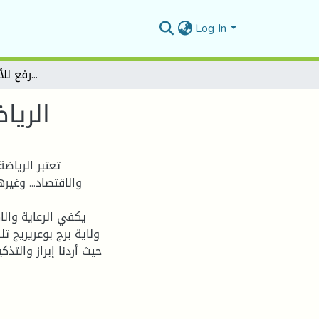
Log In
الرياضة النسوية ببرج بوعريريج رفع للأمجاد وتحدي للرهانات
الريا
تعتبر الریاض
والاقتصاد... وغی
یكفي الرعایة وال
ولایة برج بوعریریج 
حیث أردنا إبراز والت