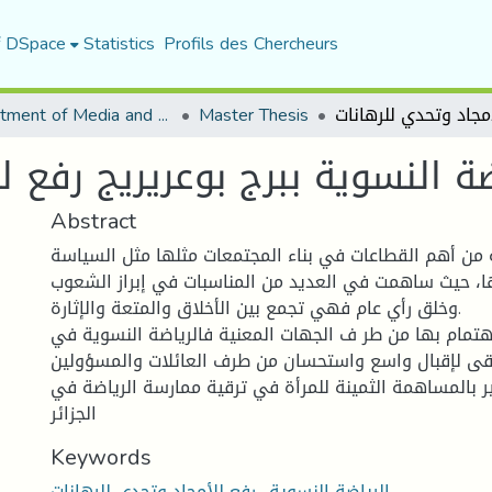
f DSpace
Statistics
Profils des Chercheurs
Department of Media and Communication Studies
Master Thesis
ضة النسوية ببرج بوعريريج رفع ل
Abstract
ة من أهم القطاعات في بناء المجتمعات مثلها مثل السیاسة
رها، حیث ساهمت في العدید من المناسبات في إبراز الشعوب
وخلق رأي عام فهي تجمع بین الأخلاق والمتعة والإثارة.
اهتمام بها من طر ف الجهات المعنیة فالریاضة النسویة في
تلقى لإقبال واسع واستحسان من طرف العائلات والمسؤولین
ذكیر بالمساهمة الثمینة للمرأة في ترقیة ممارسة الریاضة في
الجزائر
Keywords
الرياضة النسوية- رفع للأمجاد وتحدي للرهانات