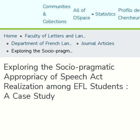
Communities
All of
Profils de
&
Statistics
DSpace
Chercheur
Collections
Home
Faculty of Letters and Languages
Department of French Language and Literature
Journal Articles
Exploring the Socio-pragmatic Appropriacy of Speech Act Realization among EFL Students : A Case Study
Exploring the Socio-pragmatic
Appropriacy of Speech Act
Realization among EFL Students :
A Case Study