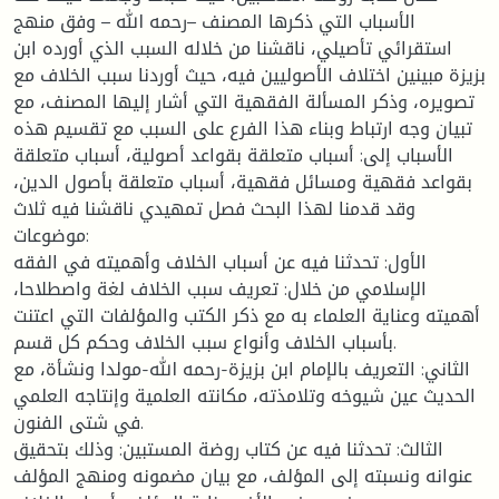
الأسباب التي ذكرها المصنف –رحمه الله – وفق منهج
استقرائي تأصيلي، ناقشنا من خلاله السبب الذي أورده ابن
بزيزة مبينين اختلاف الأصوليين فيه، حيث أوردنا سبب الخلاف مع
تصويره، وذكر المسألة الفقهية التي أشار إليها المصنف، مع
تبيان وجه ارتباط وبناء هذا الفرع على السبب مع تقسيم هذه
الأسباب إلى: أسباب متعلقة بقواعد أصولية، أسباب متعلقة
بقواعد فقهية ومسائل فقهية، أسباب متعلقة بأصول الدين،
وقد قدمنا لهذا البحث فصل تمهيدي ناقشنا فيه ثلاث
موضوعات:
الأول: تحدثنا فيه عن أسباب الخلاف وأهميته في الفقه
الإسلامي من خلال: تعريف سبب الخلاف لغة واصطلاحا،
أهميته وعناية العلماء به مع ذكر الكتب والمؤلفات التي اعتنت
بأسباب الخلاف وأنواع سبب الخلاف وحكم كل قسم.
الثاني: التعريف بالإمام ابن بزيزة-رحمه الله-مولدا ونشأة، مع
الحديث عين شيوخه وتلامذته، مكانته العلمية وإنتاجه العلمي
في شتى الفنون.
الثالث: تحدثنا فيه عن كتاب روضة المستبين: وذلك بتحقيق
عنوانه ونسبته إلى المؤلف، مع بيان مضمونه ومنهج المؤلف