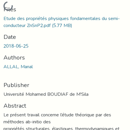
Loading...
Files
Etude des propriétés physiques fondamentales du semi-
conducteur ZnSnP2.pdf
(5.77 MB)
Date
2018-06-25
Authors
ALLAL, Manal
Publisher
Université Mohamed BOUDIAF de M'Sila
Abstract
Le présent travail concerne l’étude théorique par des
méthodes ab-initio des
propriétés structurales, élastiques, thermodynamiques et