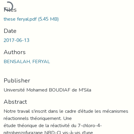
Loading...
Files
these feryal.pdf
(5.45 MB)
Date
2017-06-13
Authors
BENSALAH, FERYAL
Publisher
Université Mohamed BOUDIAF de M'Sila
Abstract
Notre travail s'inscrit dans le cadre d’étude les mécanismes
réactionnels théoriquement. Une
étude théorique de la réactivité du 7-chloro-4-
nitrobenzofurazane NBD-Cl vis-à-vis d'une