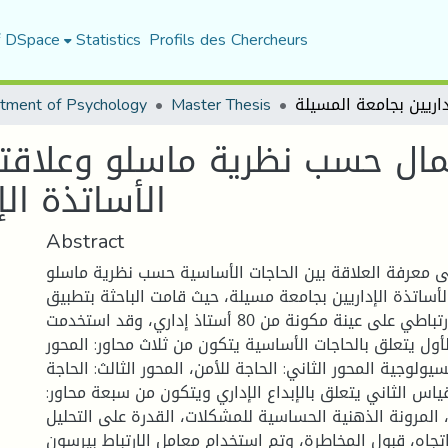
f DSpace
Statistics
Profils des Chercheurs
tment of Psychology
Master Thesis
مال حسب نظرية ماسلو وعلاقتها
الأساتذة ال
Abstract
 معرفة العلاقة بين الحاجات الأساسية حسب نظرية ماسلو
الأساتذة الإداريين بجامعة مسيلة، حيث قامت الباحثة بتطبيق
المنهج الوصفي الارتباطي على عينة مكونة من 80 أستاذ إداري، وقد استخدمت
أول يتعلق بالحاجات الأساسية يتكون من ثلاث محاور: المحور
يولوجية المحور الثاني: الحاجة للأمن، المحور الثالث: الحاجة
قياس الثاني يتعلق بالإبداع الإداري ويتكون من سبعة محاور:
، المرونة الذهنية الحساسية للمشكلات، القدرة على التحليل
لاتجاه، قبول المخاطرة، وتم استخدام معامل الارتباط بيرسون