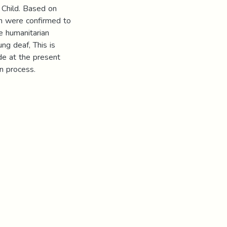
 Child. Based on
ion were confirmed to
e humanitarian
ung deaf, This is
de at the present
on process.