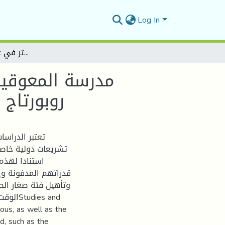
Log In
مدرسة المعوقين سمعيا بالمسيلة -رحماني نجاعي- الأيادي الناطقة - روبورتاج مصور لنيل شهادة الماستر في علوم الإعلام والاتصال
مدرسة المعوق -
روبورتاج 
تعتبر الدراس
تشريعات دولية خا،
استنادا لهذه
قدراتهم المدفونة وإن
وتأهيل فئة صغار الص
es and
rous, as well as the
ed, such as the