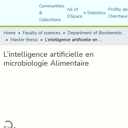
Communities
All of
Profils de
&
Statistics
DSpace
Chercheur
Collections
Home
Faculty of sciences
Department of Biochemistry and Microbiology
Master thesis
L’intelligence artificielle en microbiologie Alimentaire
L’intelligence artificielle en
microbiologie Alimentaire
Loading...