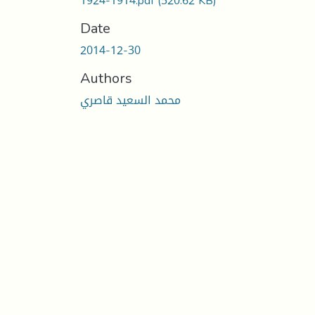
1914-1924.pdf
(520.62 KB)
Date
2014-12-30
Authors
محمد السعيد قاصري