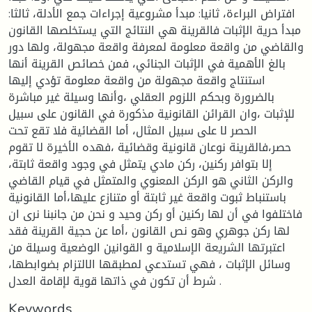
افتراض البراءة، ثانيا: مبدأ مشروعية إجراءات جمع الأدلة، ثالثا:
مبدأ حرية الإثبات فالقرينة هي النتائج التي يستخلصها القانون
والقاضي من واقعة معلومة لمعرفة واقعة مجهولة، ولها دور
بالغ الأهمية في الإثبات الجنائي، فمن خصائص القرينة أنها
استنتاج واقعة مجهولة من واقعة معلومة تؤدي إليها
بالضرورة وبحكم اللزوم العقلي ،وأنها وسيلة غير مباشرة
للإثبات ،وان القرائن القانونية مذكورة في القانون على سبيل
الحصر لا على سبيل المثال، أما القضائية فلا تقع تحت
حصر،فالقرينة نوعان قانونية وقضائية ،فهده الأخيرة لا تقوم
إلا بتوافر ركنين، ركن مادي يتمثل في وجود واقعة ثابتة،
والركن الثاني هو الركن المعنوي والمتمثل في قيام القاضي
باستنباط ثبوت واقعة غير ثابتة أو متنازع عليها،أما القانونية
فاختلفوا في أن لها ركنين أو ركن وحيد و نحن من جانبنا نرى ان
لها ركن جوهري وهو نص القانون ،أما عن حجية القرينة فقد
اعتبرتها الشريعة الإسلامية و القوانين الوضعية وسيلة من
وسائل الإثبات ، فهي تستدعي لمطبقها الالتزام بضوابطها،
شرط أن تكون في ذاتها قوية لإقامة العدل .
Keywords