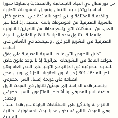
من دور فعال في الحياة الاجتماعية والاقتصادية باعتبارها محورا
أساسيا يرتكز عليه الائتمان وتمويل المشروعات التجارية
والخدمية المختلفة والتي تعود بالفائدة على المجتمع ككل.
فالسرية المصرفية من الموضوعات بالغة التعقيد . إذ أنها تثير
العديد من المشكلات التي يتسع مداها من الناحيتين القانونية
والعملية . تتناول هذه الدراسة النظام القانوني للسرية
المصرفية في التشريع الجزائري ، وسيعتمد في الأساس على
أسلوب
تحليل النصوص التي عالجت السرية المصرفية على وفق
القواعد العامة في التشريعات الجزائرية إذ لا يوجد قانون خاص
للسرية المصرفية في الجزائر. مع التركيز على النص العام وهو
نص المادة ) 301 ( من قانون العقوبات الجزائري ،وبيان مدى
انطباقه على جريمة إفشاء السر المصرفي.
وتقسم هذه الدراسة إلى مبحثين نتناول في المبحث الأول
ماهية السر المصرفي والأشخاص الملتزمون بالسر المصرفي
ومصادر
الالتزام به والتركيز على الاستثناءات الواردة على هذا المبدأ،
وفي المبحث الثاني فسيكون مدارا لبحث المسؤولية الجزائية
المترتبة