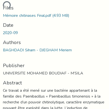
ding...
Files
Mémoire chitinases Final.pdf
(4.93 MB)
Date
2020-09
Authors
BAGHDADI Siham - DJEGHAM Meriem
Publisher
UNIVERSITE MOHAMED BOUDIAF - M’SILA
Abstract
Ce travail a été mené sur une bactérie appartenant à la
famille des Paenibacillus « Paenibacillus timonensis » à la
recherche d’un pouvoir chitinolytique, caractère enzymatique
pouvant être exploité dans la lutte. L’induction de